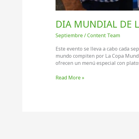
DIA MUNDIAL DE L
Septiembre
/
Content Team
Este evento se lleva a cabo cada se
mundo compiten por La Copa Mundial
ofrecen un menú especial con platos
DIA
Read More »
MUNDIAL
DE
LA
PAELLA
EN
VALENCIA