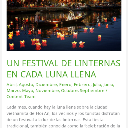
UN FESTIVAL DE LINTERNAS
EN CADA LUNA LLENA
Abril
,
Agosto
,
Diciembre
,
Enero
,
Febrero
,
Julio
,
Junio
,
Marzo
,
Mayo
,
Noviembre
,
Octubre
,
Septiembre
/
Content Team
Cada mes, cuando hay la luna llena sobre la ciudad
vietnamita de Hoi An, los vecinos y los turistas disfrutan
de un festival a la luz de las linternas. Esta fiesta
tradicional, también conocida como la “celebración de la