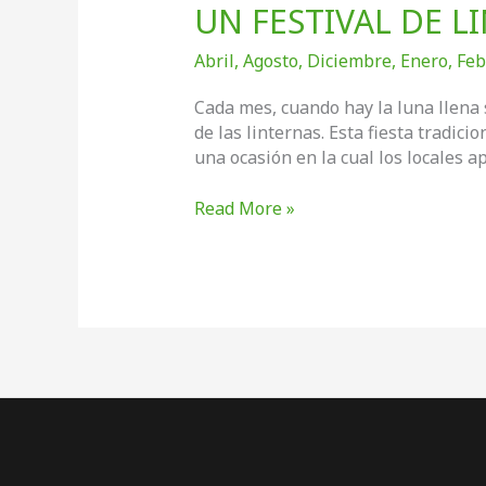
UN FESTIVAL DE L
Abril
,
Agosto
,
Diciembre
,
Enero
,
Feb
Cada mes, cuando hay la luna llena s
de las linternas. Esta fiesta tradici
una ocasión en la cual los locales a
UN
Read More »
FESTIVAL
DE
LINTERNAS
EN
CADA
LUNA
LLENA