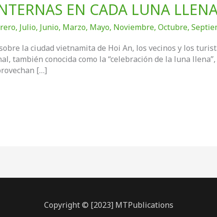
INTERNAS EN CADA LUNA LLEN
rero
,
Julio
,
Junio
,
Marzo
,
Mayo
,
Noviembre
,
Octubre
,
Septie
obre la ciudad vietnamita de Hoi An, los vecinos y los turista
onal, también conocida como la “celebración de la luna llena”,
provechan […]
Copyright © [2023] MTPublications